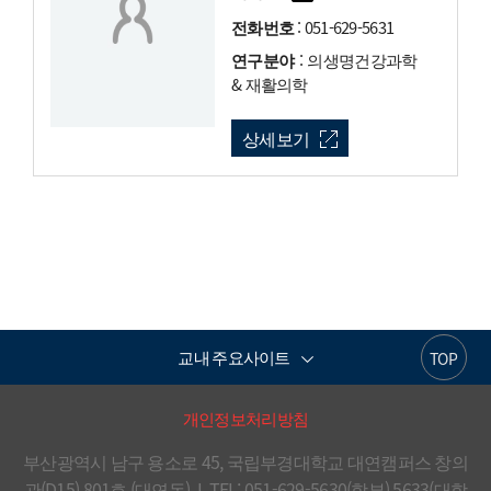
전화번호
: 051-629-5631
연구분야
: 의생명건강과학
& 재활의학
상세보기
교내 주요사이트
TOP
개인정보처리방침
부산광역시 남구 용소로 45, 국립부경대학교 대연캠퍼스 창의
관(D15) 801호 (대연동)  I  TEL: 051-629-5630(학부),5633(대학