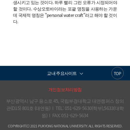
생시키고 있는 것이다. 하루 빨리 그런 오류가 시정되어야
할 것이다. 수상오토바이라는 포괄 명칭을 사용하는 가운
데 국제적 명칭은 "personal water craft"라고 해야 할 것이
다.
교내 주요사이트
TOP
개인정보처리방침
부산광역시 남구 용소로 45, 국립부경대학교 대연캠퍼스 창의
관(D15) 801호 (대연동)  I  TEL: 051-629-5630(학부),5633(대학
원)  I  FAX: 051-629-5634
COPYRIGHT(C) 2021 PUKYONG NATIONAL UNIVERSITY. ALL RIGHTS RESERVED.