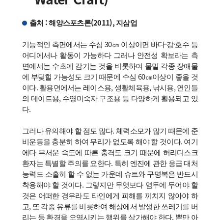
출처 : 해양스포츠론(2011), 지삼업
기능적인 측면에서는 수심 30㎝ 이상이면 바다·강·호수 등
어디에서나 활동이 가능하다 그러나 안전성 확보라는 측
면에서는 수초에 감기는 것을 비롯하여 물밑 각종 장애물
에 부딪힐 가능성도 크기 때문에 수심 60㎝이상이 좋을 것
이다. 활용면에서는 레이스용, 생활체육용, 낚시용, 연인들
의 데이트용, 수영미숙자 구조용 등 다양하게 활용되고 있
다.
그러나 유의해야 할 점도 많다. 체력소모가 많기 때문에 준
비운동을 충분히 하여 무리가 없도록 해야 할 것이다. 여기
에다 무서운 속도에 따른 충격도 크기 때문에 허리디스크
환자는 특별할 주의를 요한다. 특히 엔진에 관한 응급 대처
능력도 소홀히 할 수 없는 가운데 슈트와 구명복은 반드시
착용해야 할 것이다. 그렇지만 무엇보다 염두에 두어야 할
것은 어떠한 경우라도 타인에게 피해를 끼치지 않아야 하
고, 또 각종 유류를 비롯하여 해상에서 발생한 쓰레기를 버
리는 등 환경을 오염시키는 행위를 삼가해야 한다. 뿐만 아