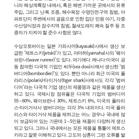
니라 해상계륙장 내에서, 혹은 해변 가까운 곳에서의 유류
주입, 그리고 난폭 조종, 해수욕장 수영안전구역 침범, 아
파트단지 주변에서의 굉음으로 인한 집단 민원 야기, 각종
수산양식장과 잠수지역 침범, 철새도래지 쾌속 질주 등 조
종자가 지켜야 할 준수 사항은 많다.
수상오토바이는 일본 가와사끼(kayasaki)사에서 생산 보
급한 '제트스키(jetski)'가 있고, 야마하(yamaha)사의 '웨이
브런너(wave runner)'도 있다. 여기에다 캐나다·미국이 공
동 참여한 다국적 기업인 씨두(sea doo)사에서 생산한 '범
버디어(bombordier)'도 있다. 뿐만 아니라 최근 미국의 폴
라리스(polaris)·타이거샥(tiger shark)사에서도 각각 '범버
디어'라는 다국적 기업 생산의 제품명과 같은 제품을 생산
하고 있다. 국제시장 점유율은 다국적 기업의 범버디어
55∼60%, 웨이브런너 30%, 제트스키 6%, 미국의 폴라리
스·타이거샥사 범버디어는 각각 3% 내외이다. 미국 폴라
리스와 타이거샥 제품을 제하고는 어느 경우나 국내에 많
이 보급되어 있는 가운데 1∼5인용 제품이 다양하게 생산
되고 있다. 그러나 국내에서는 모든 제품을 통틀어 제트스
키라고 잘못 이해하고 있다. 고도의 상혼이 그런 오류를 발