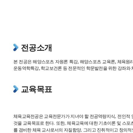
전공소개
본 전공은 해양스포츠 자원론 특강, 해양스포츠 교육론, 체육원
운동역학특강, 학교보건론 등 전문적인 학문발전을 위한 강좌와
교육목표
체육교육전공은 교육전문가가 지녀야 할 전공역량지식
,
전인적 
것을 교육목표로 한다
.
또한
,
체육교육에 대한 기초이론 및 스포
를 겸비한 체육 교사로서의 자질함양
,
그리고 진취적이고 창의적