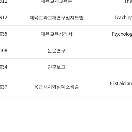
911
체육교과교육론
The
912
체육교과교재연구및지도법
Teaching
035
체육교육심리학
Psycholog
108
논문연구
034
연구보고
First Aid 
응급처치와심폐소생술
037