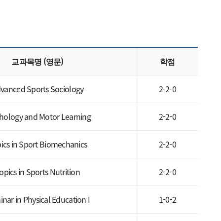
교과목명 (영문)
학점
vanced Sports Sociology
2-2-0
hology and Motor Learning
2-2-0
ics in Sport Biomechanics
2-2-0
opics in Sports Nutrition
2-2-0
nar in Physical Education I
1-0-2