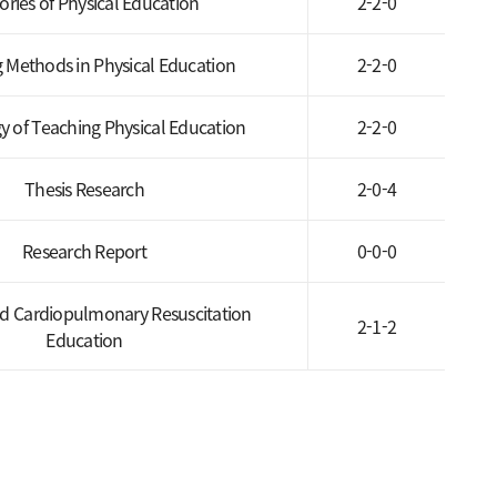
ories of Physical Education
2-2-0
 Methods in Physical Education
2-2-0
y of Teaching Physical Education
2-2-0
Thesis Research
2-0-4
Research Report
0-0-0
and Cardiopulmonary Resuscitation
2-1-2
Education