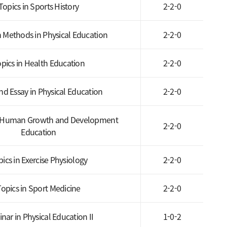
Topics in Sports History
2-2-0
 Methods in Physical Education
2-2-0
pics in Health Education
2-2-0
nd Essay in Physical Education
2-2-0
f Human Growth and Development
2-2-0
Education
ics in Exercise Physiology
2-2-0
Topics in Sport Medicine
2-2-0
nar in Physical Education II
1-0-2