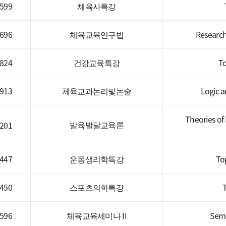
599
체육사특강
696
체육교육연구법
Research
824
건강교육특강
To
913
체육교과논리및논술
Logic a
Theories o
발육발달교육론
201
447
운동생리학특강
Top
450
스포츠의학특강
596
체육교육세미나 II
Semi